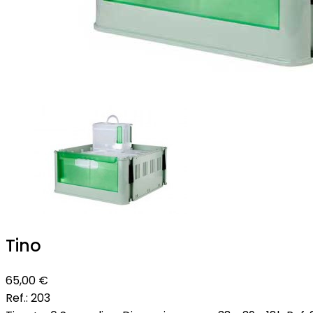
Tino
65,00 €
Ref.:
203